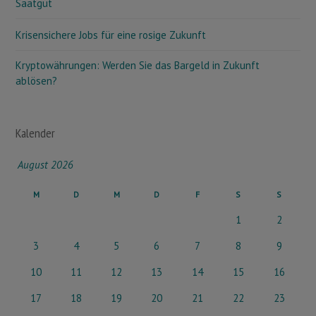
Saatgut
Krisensichere Jobs für eine rosige Zukunft
Kryptowährungen: Werden Sie das Bargeld in Zukunft
ablösen?
Kalender
August 2026
M
D
M
D
F
S
S
1
2
3
4
5
6
7
8
9
10
11
12
13
14
15
16
17
18
19
20
21
22
23