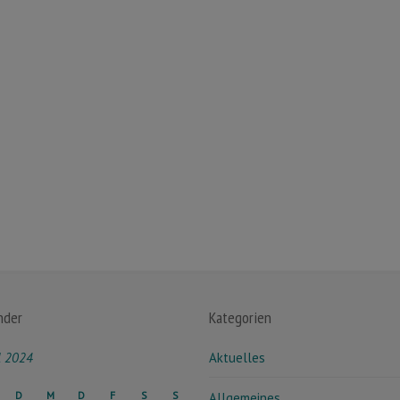
nder
Kategorien
l 2024
Aktuelles
D
M
D
F
S
S
Allgemeines